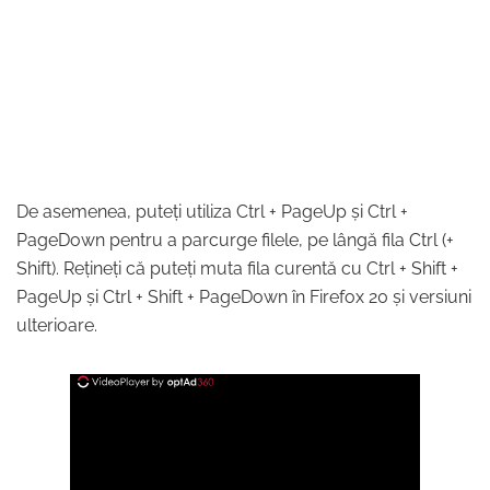
De asemenea, puteți utiliza Ctrl + PageUp și Ctrl +
PageDown pentru a parcurge filele, pe lângă fila Ctrl (+
Shift). Rețineți că puteți muta fila curentă cu Ctrl + Shift +
PageUp și Ctrl + Shift + PageDown în Firefox 20 și versiuni
ulterioare.