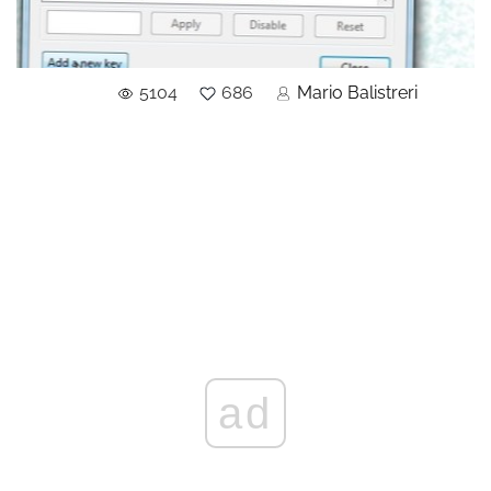
5104
686
Mario Balistreri
ad