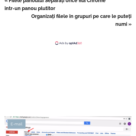
« Filele panoului Separați orice filă Chrome
într-un panou plutitor
Organizați filele în grupuri pe care le puteți
numi »
E-mail