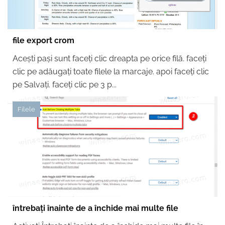
file export crom
Acești pași sunt ​​faceți clic dreapta pe orice filă. faceți
clic pe adăugați toate filele la marcaje. apoi faceți clic
pe Salvați. faceți clic pe 3 p...
Filele
întrebați înainte de a închide mai multe file