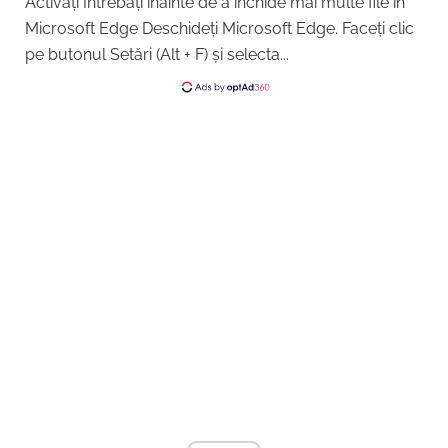
Activați Întrebați înainte de a închide mai multe file în
Microsoft Edge Deschideți Microsoft Edge. Faceți clic
pe butonul Setări (Alt + F) și selecta...