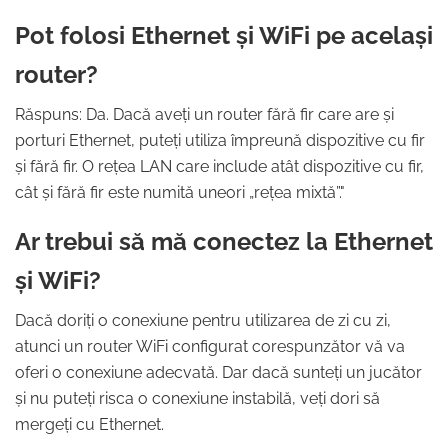
Pot folosi Ethernet și WiFi pe același
router?
Răspuns: Da. Dacă aveți un router fără fir care are și
porturi Ethernet, puteți utiliza împreună dispozitive cu fir
și fără fir. O rețea LAN care include atât dispozitive cu fir,
cât și fără fir este numită uneori „rețea mixtă”."
Ar trebui să mă conectez la Ethernet
și WiFi?
Dacă doriți o conexiune pentru utilizarea de zi cu zi,
atunci un router WiFi configurat corespunzător vă va
oferi o conexiune adecvată. Dar dacă sunteți un jucător
și nu puteți risca o conexiune instabilă, veți dori să
mergeți cu Ethernet.