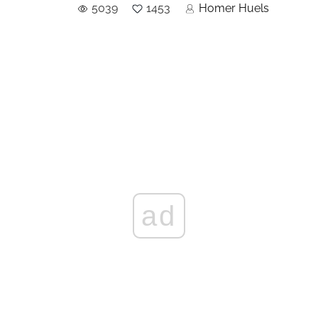
5039
1453
Homer Huels
ad