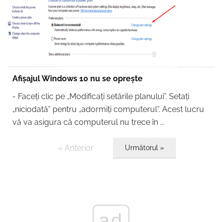
Afișajul Windows 10 nu se oprește
- Faceți clic pe „Modificați setările planului”. Setați
„niciodată” pentru „adormiți computerul”. Acest lucru
vă va asigura că computerul nu trece în ...
« Anterior
Următorul »
ad