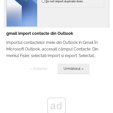
gmail import contacte din Outlook
Importul contactelor mele din Outlook în Gmail În
Microsoft Outlook, accesați câmpul Contacte. Din
meniul Fișier, selectați Import și export. Selectaț...
« Anterior
Următorul »
ad