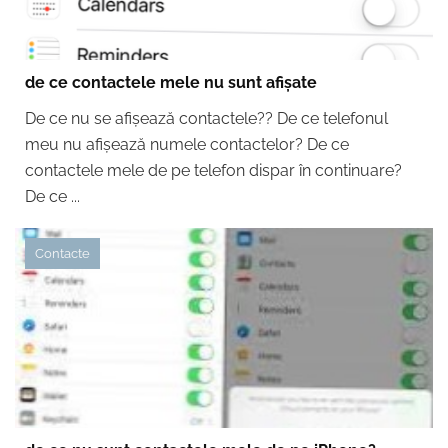
de ce contactele mele nu sunt afișate
De ce nu se afișează contactele?? De ce telefonul
meu nu afișează numele contactelor? De ce
contactele mele de pe telefon dispar în continuare?
De ce ...
Contacte