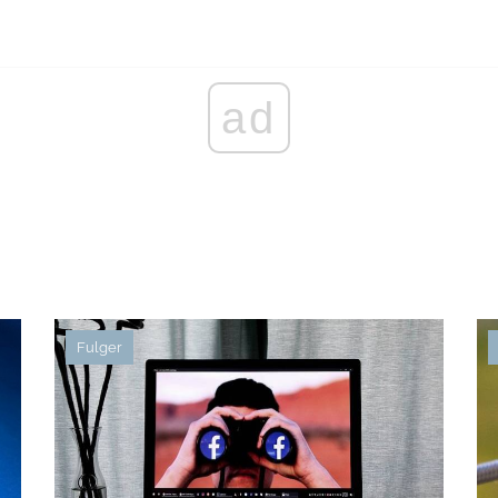
ad
Fulger