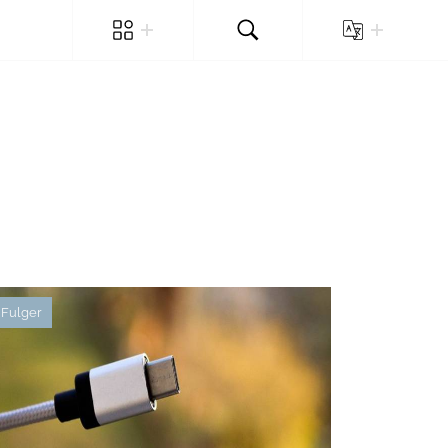
Fulger